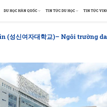
DU HỌC HÀN QUỐC
TIN TỨC DU HỌC
TIN TỨC VI
hin (성신여자대학교)– Ngôi trường dan