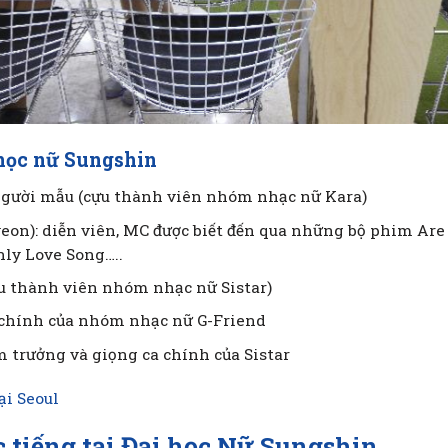
 học
nữ Sungshin
à người mẫu (cựu thành viên nhóm nhạc nữ Kara)
on): diễn viên, MC được biết đến qua những bộ phim Ar
nly Love Song…..
cựu thành viên nhóm nhạc nữ Sistar)
t chính của nhóm nhạc nữ G-Friend
 trưởng và giọng ca chính của Sistar
ại Seoul
tiếng tại
Đại học Nữ Sungshin