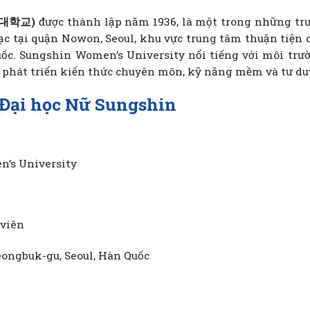
여자대학교)
được thành lập năm 1936, là một trong những trư
ạc tại quận Nowon, Seoul, khu vực trung tâm thuận tiện 
ốc. Sungshin Women’s University nổi tiếng với môi trườn
 phát triển kiến thức chuyên môn, kỹ năng mềm và tư duy
ề Đại học Nữ Sungshin
’s University
 viên
eongbuk-gu, Seoul, Hàn Quốc