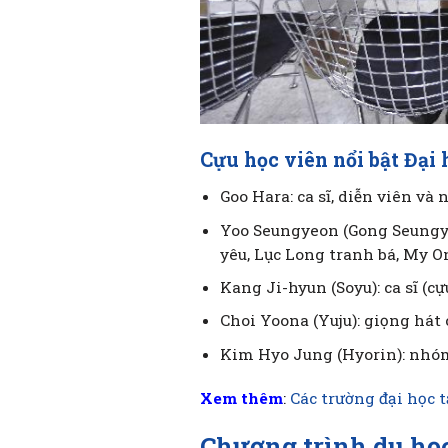
Cựu học viên nổi bật Đại
Goo Hara: ca sĩ, diễn viên v
Yoo Seungyeon (Gong Seungye
yêu, Lục Long tranh bá, My O
Kang Ji-hyun (Soyu): ca sĩ (
Choi Yoona (Yuju): giọng há
Kim Hyo Jung (Hyorin): nhóm
Xem thêm
:
Các trường đại học t
Chương trình du học 