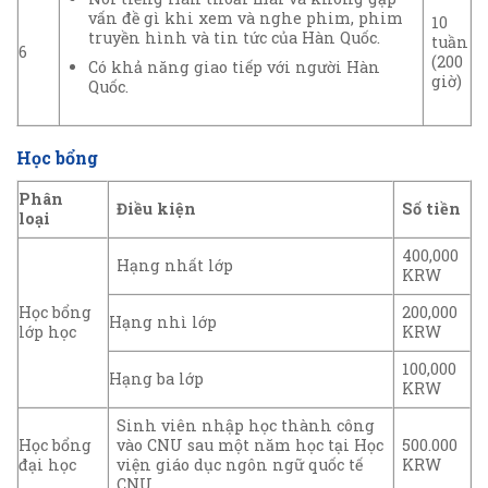
vấn đề gì khi xem và nghe phim, phim
10
truyền hình và tin tức của Hàn Quốc.
tuần
6
(200
Có khả năng giao tiếp với người Hàn
giờ)
Quốc.
Học bổng
Phân
Điều kiện
Số tiền
loại
400,000
Hạng nhất lớp
KRW
Học bổng
200,000
Hạng nhì lớp
lớp học
KRW
100,000
Hạng ba lớp
KRW
Sinh viên nhập học thành công
Học bổng
vào CNU sau một năm học tại Học
500.000
đại học
viện giáo dục ngôn ngữ quốc tế
KRW
CNU