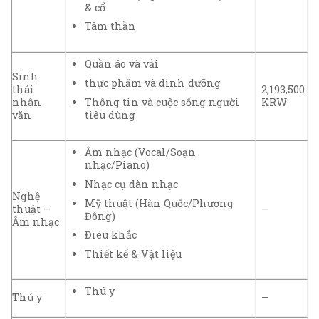
& cổ
Tâm thần
Quần áo và vải
Sinh
thực phẩm và dinh dưỡng
thái
2,193,500
Thông tin và cuộc sống người
nhân
KRW
tiêu dùng
văn
Âm nhạc (Vocal/Soạn
nhạc/Piano)
Nhạc cụ dàn nhạc
Nghệ
Mỹ thuật (Hàn Quốc/Phương
thuật –
–
Đông)
Âm nhạc
Điêu khắc
Thiết kế & Vật liệu
Thú y
Thú y
–