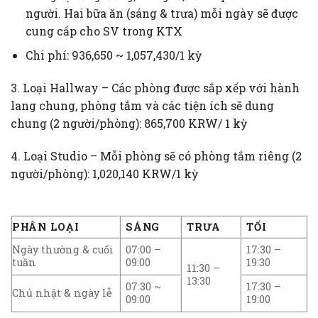
người. Hai bữa ăn (sáng & trưa) mỗi ngày sẽ được
cung cấp cho SV trong KTX
Chi phí: 936,650 ~ 1,057,430/1 kỳ
3. Loại Hallway – Các phòng được sắp xếp với hành
lang chung, phòng tắm và các tiện ích sẽ dung
chung (2 người/phòng): 865,700 KRW/ 1 kỳ
4. Loại Studio – Mỗi phòng sẽ có phòng tắm riêng (2
người/phòng): 1,020,140 KRW/1 kỳ
PHÂN LOẠI
SÁNG
TRƯA
TỐI
Ngày thường & cuối
07:00 –
17:30 –
tuần
09:00
19:30
11:30 –
13:30
07:30 ~
17:30 –
Chủ nhật & ngày lễ
09:00
19:00