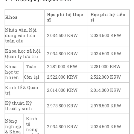
Học phí hệ thạc
Học phí hệ tiến
Khoa
sĩ
sĩ
Nhân văn, Nội
dung văn hóa
2.034.500 KRW
2.034.500 KRW
toàn cầu
Khoa học xã hội,
2.034.500 KRW
2.034.500 KRW
Quản lý lưu trữ
Khoa
Toán
2.281.000 KRW
2.281.000 KRW
học tự
Còn lại
2.522.000 KRW
2.522.000 KRW
nhiên
Kinh tế & Quản
2.014.000 KRW
2.014.000 KRW
trị
Kỹ thuật, Kỹ
2.978.500 KRW
2.978.500 KRW
thuật y sinh
Kinh
Nông
tế
nghiệp
2.034.500 KRW
2.034.500 KRW
nông
& Khoa