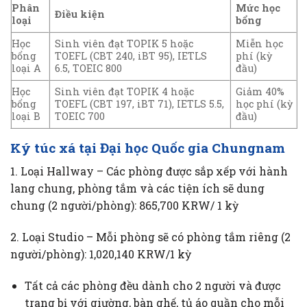
Phân
Mức học
Điều kiện
loại
bổng
Học
Sinh viên đạt TOPIK 5 hoặc
Miễn học
bổng
TOEFL (CBT 240, iBT 95), IETLS
phí (kỳ
loại A
6.5, TOEIC 800
đầu)
Học
Sinh viên đạt TOPIK 4 hoặc
Giảm 40%
bổng
TOEFL (CBT 197, iBT 71), IETLS 5.5,
học phí (kỳ
loại B
TOEIC 700
đầu)
Ký túc xá tại Đại học Quốc gia Chungnam
1. Loại Hallway – Các phòng được sắp xếp với hành
lang chung, phòng tắm và các tiện ích sẽ dung
chung (2 người/phòng): 865,700 KRW/ 1 kỳ
2. Loại Studio – Mỗi phòng sẽ có phòng tắm riêng (2
người/phòng): 1,020,140 KRW/1 kỳ
Tất cả các phòng đều dành cho 2 người và được
trang bị với giường, bàn ghế, tủ áo quần cho mỗi