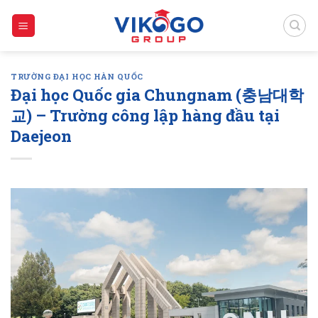
Skip
to
content
TRƯỜNG ĐẠI HỌC HÀN QUỐC
Đại học Quốc gia Chungnam (충남대학
교) – Trường công lập hàng đầu tại
Daejeon