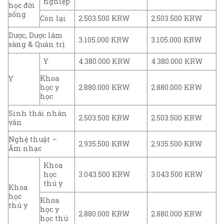
nghiệp
học đời
sống
Còn lại
2.503.500 KRW
2.503.500 KRW
Dược, Dược lâm
3.105.000 KRW
3.105.000 KRW
sàng & Quản trị
Y
4.380.000 KRW
4.380.000 KRW
Khoa
Y
học y
2.880.000 KRW
2.880.000 KRW
học
Sinh thái nhân
2.503.500 KRW
2.503.500 KRW
văn
Nghệ thuật –
2.935.500 KRW
2.935.500 KRW
Âm nhạc
Khoa
học
3.043.500 KRW
3.043.500 KRW
thú y
Khoa
học
Khoa
thú y
học y
2.880.000 KRW
2.880.000 KRW
học thú