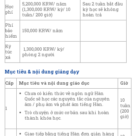
5,200,000 KRW/ năm
Sau 2 tuần bắt đầu
Học
(1,300,000 KRW/ kỳ/ 10
kỳ học sẽ không
phí
tuần/ 200 giờ)
hoàn trả
Phí
bảo
150,000 KRW/ năm
hiểm
Ký
1,300,000 KRW/ kỳ/
túc
phòng 2 người
xá
Mục tiêu & nội dung giảng dạy
Cấp
Mục tiêu và nội dung giáo dục
Giờ
Chưa có kiến thức về ngôn ngữ Hàn
Quốc sẽ học các nguyên tắc của nguyên
10
âm / phụ âm và phát âm tiếng Hàn.
tuần
1
(200
Trò chuyện ở mức cơ bản sau khi hoàn
giờ)
thành khóa học.
Giao tiếp bằng tiếng Hàn đơn giản hàng