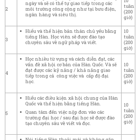
10
ngày và sẽ có thể tự giao tiếp trong các
tuần
2
môi trường công cộng như tại bưu điện,
(200
ngân hàng và siêu thị.
giờ)
Hiểu và thể hiện bản thân chủ yếu bằng
10
tiếng Hàn. Học viên sẽ được đào tạo
tuần
3
chuyên sâu về ngữ pháp và viết.
(200
giờ)
Học nhiều từ vựng và cách diễn đạt, các
vấn đề xã hội cơ bản của Hàn Quốc. Và sẽ
10
đạt được các kỹ năng / khả năng giao
tuần
4
tiếp trong cả công việc và cấp độ đại
(200
học.
giờ)
Hiểu các điều kiện xã hội chung của Hàn
Quốc và thể hiện bằng tiếng Hàn.
10
tuần
Quan tâm đến việc nộp đơn vào các
5
(200
trường đại học / sau đại học sẽ được đào
giờ)
tạo chuyên sâu về viết và đọc.
Nói tiếng Hàn thoải mái và không gặp