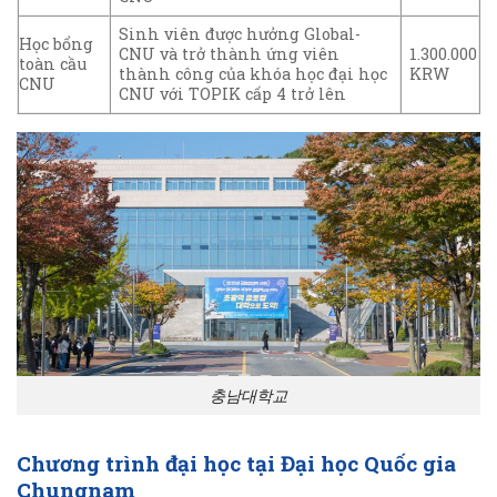
Sinh viên được hưởng Global-
Học bổng
CNU và trở thành ứng viên
1.300.000
toàn cầu
thành công của khóa học đại học
KRW
CNU
CNU với TOPIK cấp 4 trở lên
충남대학교
Chương trình đại học tại Đại học Quốc gia
Chungnam