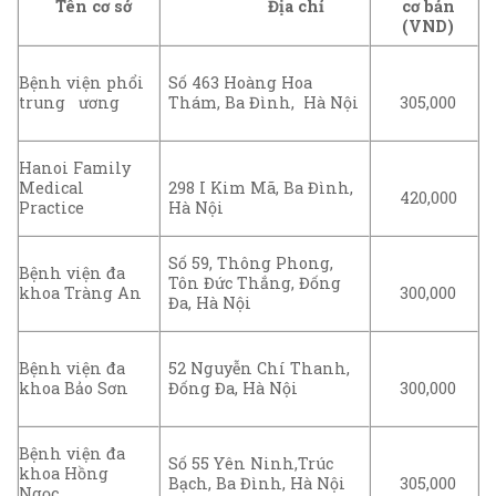
Tên cơ sở
Địa chỉ
cơ bản
(VND)
Bệnh viện phổi
Số 463 Hoàng Hoa
trung ương
Thám, Ba Đình, Hà Nội
305,000
Hanoi Family
Medical
298 I Kim Mã, Ba Đình,
420,000
Practice
Hà Nội
Số 59, Thông Phong,
Bệnh viện đa
Tôn Đức Thắng, Đống
khoa Tràng An
300,000
Đa, Hà Nội
Bệnh viện đa
52 Nguyễn Chí Thanh,
khoa Bảo Sơn
Đống Đa, Hà Nội
300,000
Bệnh viện đa
Số 55 Yên Ninh,Trúc
khoa Hồng
Bạch, Ba Đình, Hà Nội
305,000
Ngọc