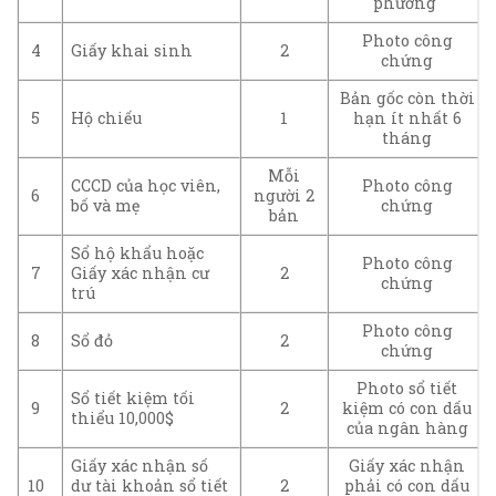
phương
Photo công
4
Giấy khai sinh
2
chứng
Bản gốc còn thời
5
Hộ chiếu
1
hạn ít nhất 6
tháng
Mỗi
CCCD của học viên,
Photo công
6
người 2
bố và mẹ
chứng
bản
Sổ hộ khẩu hoặc
Photo công
7
Giấy xác nhận cư
2
chứng
trú
Photo công
8
Sổ đỏ
2
chứng
Photo sổ tiết
Sổ tiết kiệm tối
9
2
kiệm có con dấu
thiểu 10,000$
của ngân hàng
Giấy xác nhận số
Giấy xác nhận
10
dư tài khoản sổ tiết
2
phải có con dấu