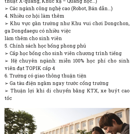
thuật X-quang, Khúc xạ – Quang học…)
➢ Các ngành công nghệ cao (Robot, Bán dẫn…)
4. Nhiều cơ hội làm thêm
➢ Khu vực gần trường như Khu vui chơi Dongchon,
ga Dongdaegu có nhiều việc
làm thêm cho sinh viên
5. Chính sách học bổng phong phú
➢ Cấp học bổng cho sinh viên chương trình tiếng
➢ Hệ chuyên ngành: miễn 100% học phí cho sinh
viên đạt TOPIK cấp 4
6. Trường có giao thông thuận tiện
➢ Ga tàu điện ngầm ngay trước cổng trường
➢ Thuận lợi khi di chuyển bằng KTX, xe buýt cao
tốc