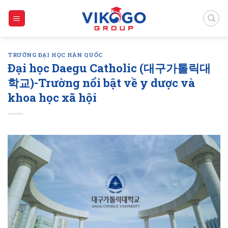
Skip
to
content
TRƯỜNG ĐẠI HỌC HÀN QUỐC
Đại học Daegu Catholic (대구가톨릭대
학교)-Trường nổi bật về y dược và
khoa học xã hội