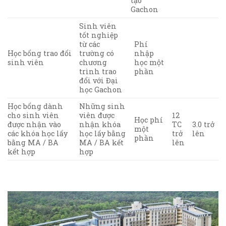
tạo
Gachon
Sinh viên
tốt nghiệp
từ các
Phí
Học bổng trao đổi
trường có
nhập
sinh viên
chương
học một
trình trao
phần
đổi với Đại
học Gachon
Học bổng dành
Những sinh
cho sinh viên
viên được
12
Học phí
được nhận vào
nhận khóa
TC
3.0 trở
một
các khóa học lấy
học lấy bằng
trở
lên
phần
bằng MA / BA
MA / BA kết
lên
kết hợp
hợp