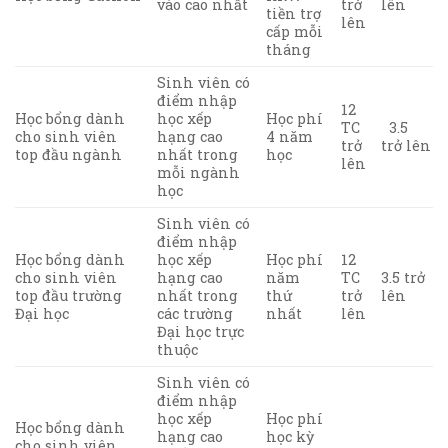
vào cao nhất
trở
lên
tiền trợ
lên
cấp mỗi
tháng
Sinh viên có
điểm nhập
12
Học bổng dành
học xếp
Học phí
TC
3.5
cho sinh viên
hạng cao
4 năm
trở
trở lên
top đầu ngành
nhất trong
học
lên
mỗi ngành
học
Sinh viên có
điểm nhập
Học bổng dành
học xếp
Học phí
12
cho sinh viên
hạng cao
năm
TC
3.5 trở
top đầu trường
nhất trong
thứ
trở
lên
Đại học
các trường
nhất
lên
Đại học trực
thuộc
Sinh viên có
điểm nhập
học xếp
Học phí
Học bổng dành
hạng cao
học kỳ
cho sinh viên