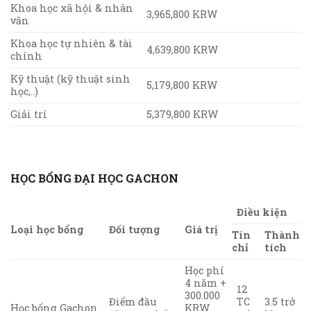
Khoa học xã hội & nhân
3,965,800 KRW
văn
Khoa học tự nhiên & tài
4,639,800 KRW
chính
Kỹ thuật (kỹ thuật sinh
5,179,800 KRW
học,..)
Giải trí
5,379,800 KRW
HỌC BỔNG ĐẠI HỌC GACHON
Điều kiện
Loại học bổng
Đối tượng
Giá trị
Tín
Thành
chỉ
tích
Học phí
4 năm +
12
300.000
Điểm đầu
TC
3.5 trở
Học bổng Gachon
KRW