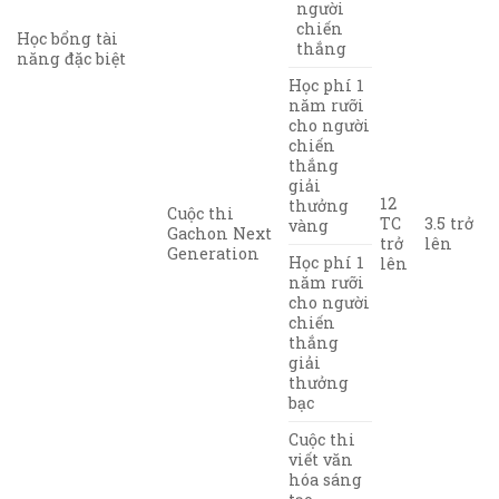
người
chiến
Học bổng tài
thắng
năng đặc biệt
Học phí 1
năm rưỡi
cho người
chiến
thắng
giải
12
thưởng
Cuộc thi
TC
3.5 trở
vàng
Gachon Next
trở
lên
Generation
Học phí 1
lên
năm rưỡi
cho người
chiến
thắng
giải
thưởng
bạc
Cuộc thi
viết văn
hóa sáng