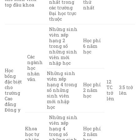
nhất trong
thứ
top đầu khoa
các trường
nhất
Đại học trực
thuộc
Những sinh
viên xếp
hạng 2
Học phí
trong số
6 năm
những sinh
học
Các
viên mới
ngành
nhập học
học
Học
Những sinh
nhân
bổng
viên xếp
văn
đặc biệt
12
hạng 4 trong
Học phí
cho
TC
3.5 trở
số những
2 năm
trường
trở
lên
sinh viên
học
Cao
lên
mới nhập
đẳng
học
Đông y
Những sinh
viên xếp
Khoa
hạng 4
Học phí
học tự
trong số
2 năm
nhiên
những sinh
học