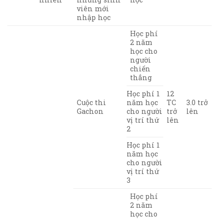
viên mới
nhập học
Học phí
2 năm
học cho
người
chiến
thắng
Học phí 1
12
Cuộc thi
năm học
TC
3.0 trở
Gachon
cho người
trở
lên
vị trí thứ
lên
2
Học phí 1
năm học
cho người
vị trí thứ
3
Học phí
2 năm
học cho