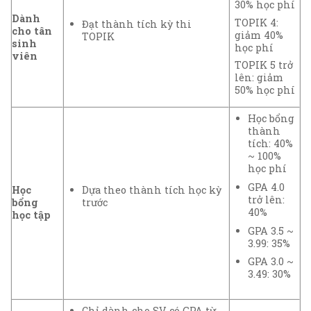
30% học phí
Dành
TOPIK 4:
Đạt thành tích kỳ thi
cho tân
giảm 40%
TOPIK
sinh
học phí
viên
TOPIK 5 trở
lên: giảm
50% học phí
Học bổng
thành
tích: 40%
~ 100%
học phí
GPA 4.0
Học
Dựa theo thành tích học kỳ
trở lên:
bổng
trước
40%
học tập
GPA 3.5 ~
3.99: 35%
GPA 3.0 ~
3.49: 30%
Chỉ dành cho SV có GPA từ