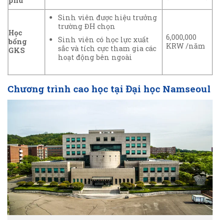
phủ
Sinh viên được hiệu trưởng
trường ĐH chọn
Học
6,000,000
Sinh viên có học lực xuất
bổng
KRW /năm
sắc và tích cực tham gia các
GKS
hoạt động bên ngoài
Chương trình cao học tại Đại học Namseoul