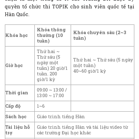
quyền tổ chức thi TOPIK cho sinh viên quốc tế tại
Hàn Quốc.
Khóa thông
Khóa chuyên sâu (2~3
Khóa học
thường (10
tuần)
tuần)
Thứ hai ~
Thứ sáu (5
Thứ hai ~ Thứ sáu (5 ngày
ngày một
Giờ học
một tuần)
tuần) 20 giờ/1
40~60 giờ/1 kỳ
tuần. 200
giờ/1 kỳ
09:00 ~ 13:00 /
Thời gian
13:00 ~ 17:00
Cấp độ
1~6
Sách học
Giáo trình tiếng Hàn
Tài liệu hỗ
Giáo trình tiếng Hàn và tài liệu video từ
trợ
các trường Đại học khác