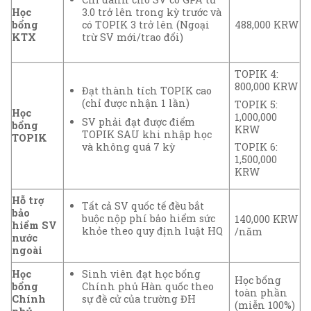
Học
3.0 trở lên trong kỳ trước và
bổng
có TOPIK 3 trở lên (Ngoại
488,000 KRW
KTX
trừ SV mới/trao đổi)
TOPIK 4:
800,000 KRW
Đạt thành tích TOPIK cao
(chỉ được nhận 1 lần)
TOPIK 5:
Học
1,000,000
SV phải đạt được điểm
bổng
KRW
TOPIK SAU khi nhập học
TOPIK
TOPIK 6:
và không quá 7 kỳ
1,500,000
KRW
Hỗ trợ
Tất cả SV quốc tế đều bắt
bảo
buộc nộp phí bảo hiểm sức
140,000 KRW
hiểm SV
khỏe theo quy định luật HQ
/năm
nước
ngoài
Học
Sinh viên đạt học bổng
Học bổng
bổng
Chính phủ Hàn quốc theo
toàn phần
Chính
sự đề cử của trường ĐH
(miễn 100%)