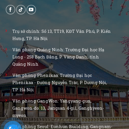
Trụ sở chính: Số 13, TT19, KĐT Văn Phú, P. Kiến
Hưng, TP. Hà Nội
Văn phòng Quảng Ninh: Trường Đại học Hạ
Long - 258 Bạch Đằng, P. Vàng Danh, tỉnh
Quảng Ninh
Văn phòng Phenikaa: Trường Đại học
Phenikaa - Đường Nguyễn Trác, P. Dương Nội,
TP. Hà Nội
Văn phòng GangWon: Yangyang-gun,
Gangwon-do. 13, Jangsan 4-gil, Ganghyeon-
myeon
Văn phòng Seoul: Eunhun Building, Gangnam-