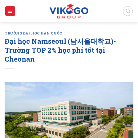
Skip
to
content
TRƯỜNG ĐẠI HỌC HÀN QUỐC
Đại học Namseoul (남서울대학교)-
Trường TOP 2% học phí tốt tại
Cheonan