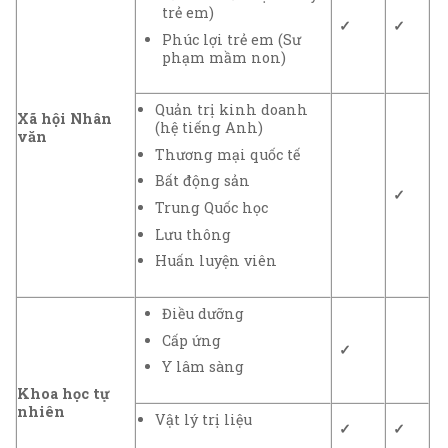
trẻ em)
✓
✓
Phúc lợi trẻ em (Sư
phạm mầm non)
Quản trị kinh doanh
Xã hội Nhân
(hệ tiếng Anh)
văn
Thương mại quốc tế
Bất động sản
✓
Trung Quốc học
Lưu thông
Huấn luyện viên
Điều dưỡng
Cấp ứng
✓
Y lâm sàng
Khoa học tự
nhiên
Vật lý trị liệu
✓
✓