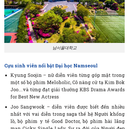
남서울대학교
Cựu sinh viên nổi bật Đại học Namseoul
Kyung Soojin – nữ diễn viên từng góp mặt trong
một số bộ phim Meloholic, Cô nàng cử tạ Kim Bok
Joo….và từng đạt giải thưởng KBS Drama Awards
for Best New Actress
Joo Sangwook – diễn viên được biết đến nhiều
nhất với vai diễn trong saga thế hệ Người khổng
lồ, bộ phim y tế Good Doctor, bộ phim hài lãng
mạn Cicky Single Lady, Sự ra đời của Người đẹp