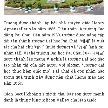
Trường được thành lập bởi nhà truyền giáo Henry
Appenzeller vào năm 1885. Tiền thân là trường Cao
đẳng Pai Chai. Đến năm 1980, trường được nâng cấp
đổi tên thành trường Đại học Pai Chai.
“
배재
”
là viết
tắt của hai chữ “배양” (nuôi dưỡng) và “영재” (anh tài,
nhân tài). Vì thế trường Đại học Pai Chai (배재대학교)
được thành lập mang ý nghĩa là trường Đại học đào
tạo nhân tài của đất nước. Với slogan “Trường đại
học thực hiện giấc mơ”, Pai Chai đã góp phần nào
trong quá trình xây dựng nền chất lượng giáo dục
Hàn Quốc.
Cách Seoul khoảng 1 giờ đi tàu, Daejeon được mệnh
danh là thung lũng Silicon Valley của Hàn Quốc.