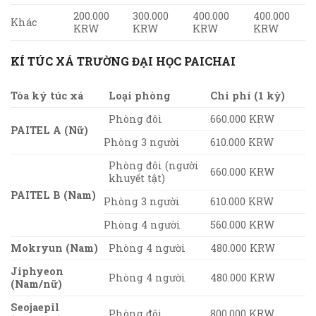
200.000
300.000
400.000
400.000
Khác
KRW
KRW
KRW
KRW
KÍ TÚC XÁ TRƯỜNG ĐẠI HỌC PAICHAI
Tòa ký túc xá
Loại phòng
Chi phí (1 kỳ)
Phòng đôi
660.000 KRW
PAITEL A (Nữ)
Phòng 3 người
610.000 KRW
Phòng đôi (người
660.000 KRW
khuyết tật)
PAITEL B (Nam)
Phòng 3 người
610.000 KRW
Phòng 4 người
560.000 KRW
Mokryun (Nam)
Phòng 4 người
480.000 KRW
Jiphyeon
Phòng 4 người
480.000 KRW
(Nam/nữ)
Seojaepil
Phòng đôi
800.000 KRW