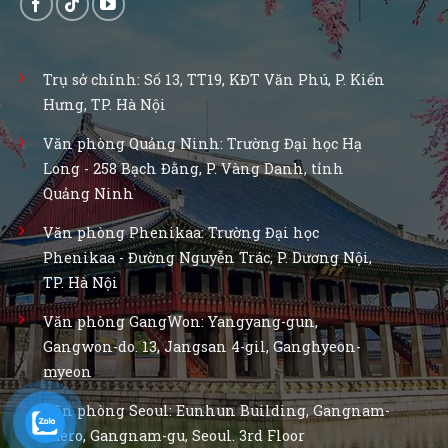
Trụ sở chính: Số 13, TT19, KĐT Văn Phú, P. Kiến
Hưng, TP. Hà Nội
Văn phòng Quảng Ninh: Trường Đại học Hạ
Long - 258 Bạch Đằng, P. Vàng Danh, tỉnh
Quảng Ninh
Văn phòng Phenikaa: Trường Đại học
Phenikaa - Đường Nguyễn Trác, P. Dương Nội,
TP. Hà Nội
Văn phòng GangWon: Yangyang-gun,
Gangwon-do. 13, Jangsan 4-gil, Ganghyeon-
myeon
Văn phòng Seoul: Eunhun Building, Gangnam-
daero, Gangnam-gu, Seoul. 3rd Floor