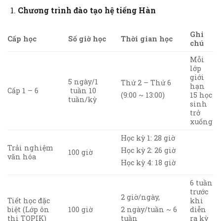
Chương trình đào tạo hệ tiếng Hàn
Ghi
Cấp học
Số giờ học
Thời gian học
chú
Mỗi
lớp
giới
5 ngày/1
Thứ 2 – Thứ 6
hạn
Cấp 1 – 6
tuần 10
15 học
(9:00 ~ 13:00)
tuần/kỳ
sinh
trở
xuống
Học kỳ 1: 28 giờ
Trải nghiệm
Học kỳ 2: 26 giờ
100 giờ
văn hóa
Học kỳ 4: 18 giờ
6 tuần
trước
2 giờ/ngày,
Tiết học đặc
khi
biệt (Lớp ôn
100 giờ
diễn
2 ngày/tuần ~ 6
thi TOPIK)
ra kỳ
tuần