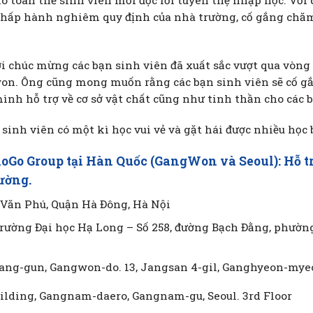
o toàn thể sinh viên mới đọc lời tuyên thệ nhập học. Với 
 chấp hành nghiêm quy định của nhà trường, cố gắng chăm 
i chúc mừng các bạn sinh viên đã xuất sắc vượt qua vòng
on. Ông cũng mong muốn rằng các bạn sinh viên sẽ cố gắn
ình hỗ trợ về cơ sở vật chất cũng như tinh thần cho các b
inh viên có một kì học vui vẻ và gặt hái được nhiều học 
oGo Group tại Hàn Quốc (GangWon và Seoul): Hỗ tr
rường.
T Văn Phú, Quận Hà Đông, Hà Nội
Trường Đại học Hạ Long – Số 258, đường Bạch Đằng, phư
g-gun, Gangwon-do. 13, Jangsan 4-gil, Ganghyeon-mye
ilding, Gangnam-daero, Gangnam-gu, Seoul. 3rd Floor