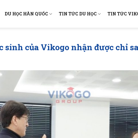
DU HỌC HÀN QUỐC
TIN TỨC DU HỌC
TIN TỨC VI
c sinh của Vikogo nhận được chỉ sau