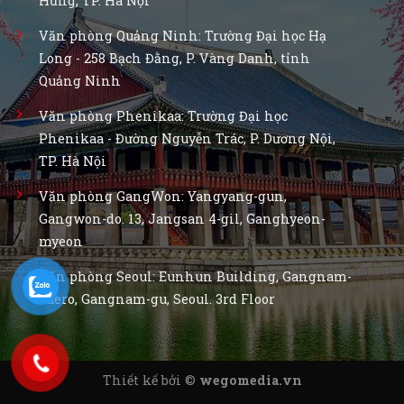
Hưng, TP. Hà Nội
Văn phòng Quảng Ninh: Trường Đại học Hạ
Long - 258 Bạch Đằng, P. Vàng Danh, tỉnh
Quảng Ninh
Văn phòng Phenikaa: Trường Đại học
Phenikaa - Đường Nguyễn Trác, P. Dương Nội,
TP. Hà Nội
Văn phòng GangWon: Yangyang-gun,
Gangwon-do. 13, Jangsan 4-gil, Ganghyeon-
myeon
Văn phòng Seoul: Eunhun Building, Gangnam-
daero, Gangnam-gu, Seoul. 3rd Floor
Thiết kế bởi ©
wegomedia.vn