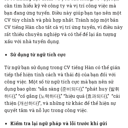
cần tìm hiểu kỹ về công ty và vị trí công việc mà
bạn đang ứng tuyển. Điều này giúp bạn tạo nên một
CV tùy chỉnh và phù hợp nhất. Tránh nộp một bản
CV tiếng Hàn cho tất cả vị trí ứng tuyển, vì điều này
rất thiếu chuyên nghiệp và có thể để lại ấn tượng
xấu với nhà tuyển dụng.
Sử dụng từ ngữ tích cực
Từ ngữ bạn sử dụng trong CV tiếng Hàn có thể gián
tiếp thể hiện tính cách và thái độ của bạn đối với
công việc. Một số từ ngữ tích cực mà bạn nên sử
dụng bao gồm: “sẵn sàng (준비되다),” “phát huy (발휘
하다),” “cố gắng (노력하다),” “hiệu quả (효과되다),” “cải
thiện (개선하다)”, và những từ khác để thể hiện sự
quyết tâm và nỗ lực trong công việc.
Kiểm tra lại ngữ pháp và lỗi trước khi gửi