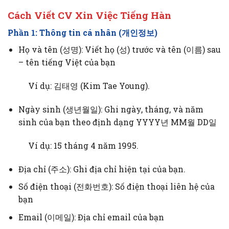
Cách Viết CV Xin Việc Tiếng Hàn
Phần 1: Thông tin cá nhân (개인정보)
Họ và tên (성명): Viết họ (성) trước và tên (이름) sau
– tên tiếng Việt của bạn
Ví dụ: 김태영 (Kim Tae Young).
Ngày sinh (생년월일): Ghi ngày, tháng, và năm
sinh của bạn theo định dạng YYYY년 MM월 DD일
Ví dụ: 15 tháng 4 năm 1995.
Địa chỉ (주소): Ghi địa chỉ hiện tại của bạn.
Số điện thoại (전화번호): Số điện thoại liên hệ của
bạn
Email (이메일): Địa chỉ email của bạn