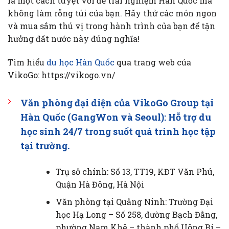
là một cách tuyệt vời để trải nghiệm Hàn Quốc mà
không làm rỗng túi của bạn. Hãy thử các món ngon
và mua sắm thú vị trong hành trình của bạn để tận
hưởng đất nước này đúng nghĩa!
Tìm hiểu
du học Hàn Quốc
qua trang web của
VikoGo: https://vikogo.vn/
Văn phòng đại diện của VikoGo Group tại
Hàn Quốc (GangWon và Seoul): Hỗ trợ du
học sinh 24/7 trong suốt quá trình học tập
tại trường.
Trụ sở chính: Số 13, TT19, KĐT Văn Phú,
Quận Hà Đông, Hà Nội
Văn phòng tại Quảng Ninh: Trường Đại
học Hạ Long – Số 258, đường Bạch Đằng,
phường Nam Khê – thành phố Uông Bí –