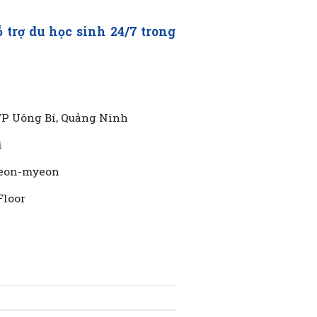
trợ du học sinh 24/7 trong
TP Uông Bí, Quảng Ninh
i
yeon-myeon
Floor