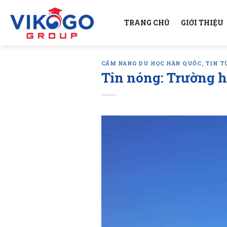
Skip
to
TRANG CHỦ
GIỚI THIỆU
content
CẨM NANG DU HỌC HÀN QUỐC
,
TIN T
Tin nóng: Trường h