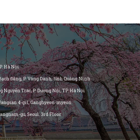
P. Hà Nội
Bạch Đằng, P. Vàng Danh, tỉnh Quảng Ninh
 Nguyễn Trác, P. Dương Nội, TP. Hà Nội
Jangsan 4-gil, Ganghyeon-myeon
angnam-gu, Seoul. 3rd Floor