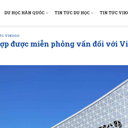
DU HỌC HÀN QUỐC
TIN TỨC DU HỌC
TIN TỨC VI
ỨC VIKOGO
ợp được miễn phỏng vấn đối với V