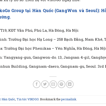
koGo Group tại Hàn Quốc (GangWon và Seoul): Hỗ 
rường.
 TT19, KĐT Văn Phú, Phú La, Hà Đông, Hà Nội
nh: Trường Đại học Hạ Long – 258 Bạch Đằng, Nam Khê, 
: Trường Đại học Phenikaa – Yên Nghĩa, Hà Đông, Hà Nộ
: Yangyang-gun, Gangwon-do. 13, Jangsan 4-gil, Gangh
unhun Building, Gangnam-daero, Gangnam-gu, Seoul. 3rd 
c Hàn Quốc
,
Tin tức VIKOGO
. Bookmark the
permalink
.