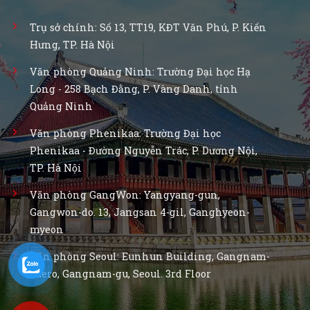
Trụ sở chính: Số 13, TT19, KĐT Văn Phú, P. Kiến
Hưng, TP. Hà Nội
Văn phòng Quảng Ninh: Trường Đại học Hạ
Long - 258 Bạch Đằng, P. Vàng Danh, tỉnh
Quảng Ninh
Văn phòng Phenikaa: Trường Đại học
Phenikaa - Đường Nguyễn Trác, P. Dương Nội,
TP. Hà Nội
Văn phòng GangWon: Yangyang-gun,
Gangwon-do. 13, Jangsan 4-gil, Ganghyeon-
myeon
Văn phòng Seoul: Eunhun Building, Gangnam-
daero, Gangnam-gu, Seoul. 3rd Floor