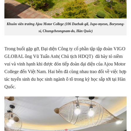
Khuôn viên trường Ajou Motor College
(
106 Daehak-gil, Jupo-myeon, Boryeong-
si, Chungcheongnam-do, Hàn Quốc)
Trong buổi gặp gỡ, Đại diện Công ty cổ phần tập tập đoàn VIGO
GLOBAL ông Vũ Tuấn Anh( Chủ tịch HDQT) đã bày tỏ niềm
vui và vinh hạnh khi được đón tiếp đoàn đại diện của Ajou Motor
College đến Việt Nam. Hai bên đã cùng nhau trao đổi về việc hợp
tác tuyển sinh du học sinh ngành ô tô trong kỳ học sắp tới tại Hàn
Quốc.