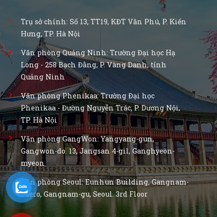
Trụ sở chính: Số 13, TT19, KĐT Văn Phú, P. Kiến
Hưng, TP. Hà Nội
Văn phòng Quảng Ninh: Trường Đại học Hạ
Long - 258 Bạch Đằng, P. Vàng Danh, tỉnh
Quảng Ninh
Văn phòng Phenikaa: Trường Đại học
Phenikaa - Đường Nguyễn Trác, P. Dương Nội,
TP. Hà Nội
Văn phòng GangWon: Yangyang-gun,
Gangwon-do. 13, Jangsan 4-gil, Ganghyeon-
myeon
Văn phòng Seoul: Eunhun Building, Gangnam-
daero, Gangnam-gu, Seoul. 3rd Floor