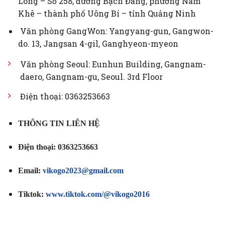
Long – Số 258, đường Bạch Đằng, phường Nam
Khê – thành phố Uông Bí – tỉnh Quảng Ninh
Văn phòng GangWon: Yangyang-gun, Gangwon-
do. 13, Jangsan 4-gil, Ganghyeon-myeon
Văn phòng Seoul: Eunhun Building, Gangnam-
daero, Gangnam-gu, Seoul. 3rd Floor
Điện thoại: 0363253663
THÔNG TIN LIÊN HỆ
Điện thoại: 0363253663
Email:
vikogo2023@gmail.com
Tiktok:
www.tiktok.com/@vikogo2016