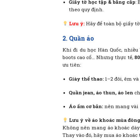
Giấy tờ học tập & bằng cấp
:
theo quy định.
Lưu ý:
Hãy để toàn bộ giấy tờ
2. Quần áo
Khi đi du học Hàn Quốc, nhiều
boots cao cổ… Nhưng thực tế,
80
ưu tiên:
Giày thể thao:
1–2 đôi, êm và 
Quần jean, áo thun, áo len
ch
Áo ấm cơ bản:
nên mang vài c
Lưu ý về áo khoác mùa đông
Không nên mang áo khoác dày
Thay vào đó, hãy mua áo khoác t