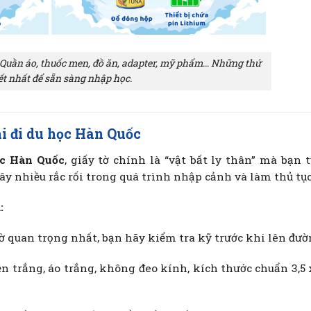
 Quần áo, thuốc men, đồ ăn, adapter, mỹ phẩm… Những thứ
ết nhất để sẵn sàng nhập học.
khi đi du học Hàn Quốc
ọc Hàn Quốc
, giấy tờ chính là “vật bất ly thân” mà bạn 
ây nhiều rắc rối trong quá trình nhập cảnh và làm thủ tụ
:
 tờ quan trọng nhất, bạn hãy kiểm tra kỹ trước khi lên đườ
ền trắng, áo trắng, không đeo kính, kích thước chuẩn 3,5