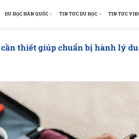
DU HỌC HÀN QUỐC
TIN TỨC DU HỌC
TIN TỨC VI
 cần thiết giúp chuẩn bị hành lý d