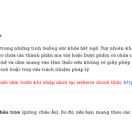
a.
rong những tình huống sức khỏe bất ngờ. Tuy nhiên không p
ốc có chứa các thành phần ma túy hoặc Dược phẩm có c
hẽ và cấm mang vào Hàn Quốc nếu không có giấy phép h
hính hoặc truy cứu trách nhiệm pháp lý.
huốc cấm trước khi nhập cảnh tại website chính thức:
htt
chấu tròn
(giống châu Âu). Do đó, nếu bạn mang theo các t