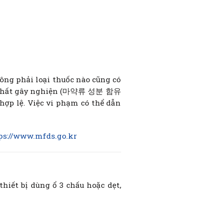
hải loại thuốc nào cũng có
hứa chất gây nghiện (마약류 성분 함유
ợp lệ. Việc vi phạm có thể dẫn
ps://www.mfds.go.kr
hiết bị dùng ổ 3 chấu hoặc dẹt,