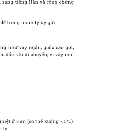
ch sang tiếng Hàn và công chứng
 để trong hành lý ký gửi.
ng như váy ngắn, guốc cao gót,
eo dốc khi di chuyển, vì vậy nên
hiệt ở Hàn (có thể xuống -15°C).
 lý.