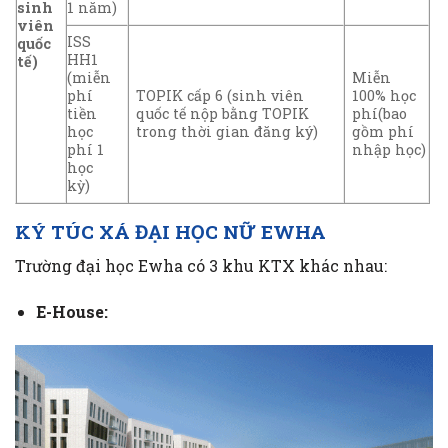
1 năm)
sinh
viên
ISS
quốc
HH1
tế)
(miễn
Miễn
phí
TOPIK cấp 6 (sinh viên
100% học
tiền
quốc tế nộp bằng TOPIK
phí(bao
học
trong thời gian đăng ký)
gồm phí
phí 1
nhập học)
học
kỳ)
KÝ TÚC XÁ ĐẠI HỌC NỮ EWHA
Trường đại học Ewha có 3 khu KTX khác nhau:
E-House: