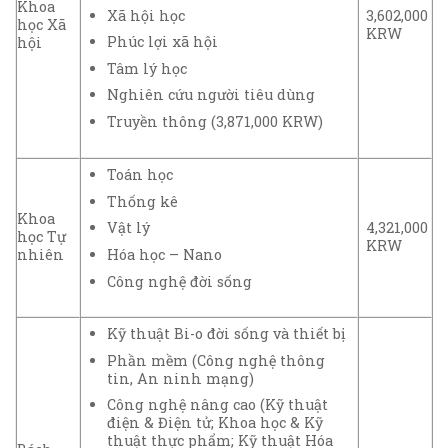
Khoa
Xã hội học
3,602,000
học Xã
KRW
Phúc lợi xã hội
hội
Tâm lý học
Nghiên cứu người tiêu dùng
Truyền thông (3,871,000 KRW)
Toán học
Thống kê
Khoa
4,321,000
Vật lý
học Tự
KRW
Hóa học – Nano
nhiên
Công nghệ đời sống
Kỹ thuật Bi-o đời sống và thiết bị
Phần mềm (Công nghệ thông
tin, An ninh mạng)
Công nghệ nâng cao (Kỹ thuật
điện & Điện tử; Khoa học & Kỹ
thuật thực phẩm; Kỹ thuật Hóa