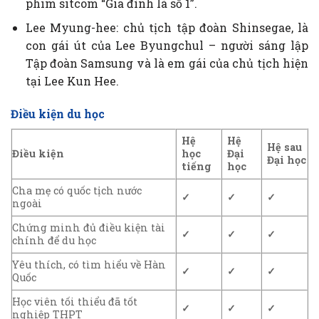
phim sitcom “Gia đình là số 1”.
Lee Myung-hee: chủ tịch tập đoàn Shinsegae, là
con gái út của Lee Byungchul – người sáng lập
Tập đoàn Samsung và là em gái của chủ tịch hiện
tại Lee Kun Hee.
Điều kiện du học
Hệ
Hệ
Hệ sau
Điều kiện
học
Đại
Đại học
tiếng
học
Cha mẹ có quốc tịch nước
✓
✓
✓
ngoài
Chứng minh đủ điều kiện tài
✓
✓
✓
chính để du học
Yêu thích, có tìm hiểu về Hàn
✓
✓
✓
Quốc
Học viên tối thiểu đã tốt
✓
✓
✓
nghiệp THPT