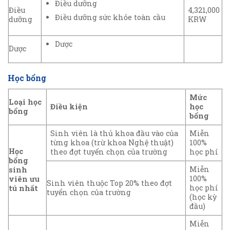
Điều dưỡng
Điều
4,321,000
Điều dưỡng sức khỏe toàn cầu
dưỡng
KRW
Dược
Dược
Học bổng
Mức
Loại học
Điều kiện
học
bổng
bổng
Sinh viên là thủ khoa đầu vào của
Miễn
từng khoa (trừ khoa Nghệ thuật)
100%
Học
theo đợt tuyển chọn của trường
học phí
bổng
Miễn
sinh
100%
viên ưu
Sinh viên thuộc Top 20% theo đợt
học phí
tú nhất
tuyển chọn của trường
(học kỳ
đầu)
Miễn