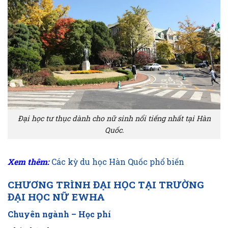
Đại học tư thục dành cho nữ sinh nổi tiếng nhất tại Hàn
Quốc.
Xem thêm:
Các kỳ du học Hàn Quốc phổ biến
CHƯƠNG TRÌNH ĐẠI HỌC TẠI TRƯỜNG
ĐẠI HỌC NỮ EWHA
Chuyên ngành – Học phí