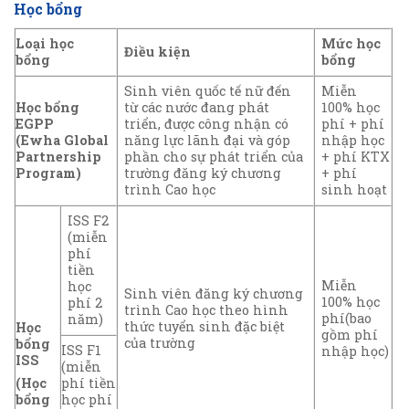
Học bổng
Loại học
Mức học
Điều kiện
bổng
bổng
Sinh viên quốc tế nữ đến
Miễn
Học bổng
từ các nước đang phát
100% học
EGPP
triển, được công nhận có
phí + phí
(Ewha Global
năng lực lãnh đại và góp
nhập học
Partnership
phần cho sự phát triển của
+ phí KTX
Program)
trường đăng ký chương
+ phí
trình Cao học
sinh hoạt
ISS F2
(miễn
phí
tiền
Miễn
học
Sinh viên đăng ký chương
100% học
phí 2
trình Cao học theo hình
phí(bao
năm)
thức tuyển sinh đặc biệt
Học
gồm phí
của trường
bổng
ISS F1
nhập học)
ISS
(miễn
phí tiền
(Học
học phí
bổng