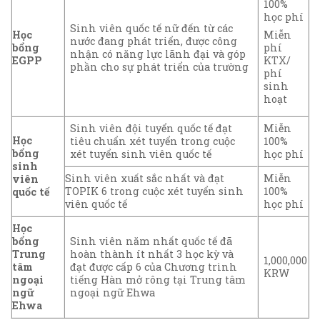
100%
học phí
Sinh viên quốc tế nữ đến từ các
Học
Miễn
nước đang phát triển, được công
bổng
phí
nhận có năng lực lãnh đại và góp
EGPP
KTX/
phần cho sự phát triển của trường
phí
sinh
hoạt
Sinh viên đội tuyển quốc tế đạt
Miễn
Học
tiêu chuẩn xét tuyển trong cuộc
100%
bổng
xét tuyển sinh viên quốc tế
học phí
sinh
Sinh viên xuất sắc nhất và đạt
Miễn
viên
TOPIK 6 trong cuộc xét tuyển sinh
100%
quốc tế
viên quốc tế
học phí
Học
bổng
Sinh viên năm nhất quốc tế đã
Trung
hoàn thành ít nhất 3 học kỳ và
1,000,000
tâm
đạt được cấp 6 của Chương trình
KRW
ngoại
tiếng Hàn mở rông tại Trung tâm
ngữ
ngoại ngữ Ehwa
Ehwa