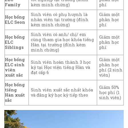
Family
kèm minh chứng)
phí
Sinh viên có phụ huynh là
Giảm một
Học bổng
nhân viên tại trường (đính
phần học
ELC Seon
kèm minh chứng)
phí
Sinh viên có anh/ chị/ em
Học bổng
Giảm một
cùng tham gia học khóa tiếng
ELC
phần học
Hàn tại trường (đính kèm
Siblings
phí
minh chứng)
Học bổng
Giảm một
Sinh viên hoàn thành 3 học
ELC sinh
phần học
kỳ tại Học viện tiếng Hàn và
viên
phí (2 sinh
đạt cấp 6
xuất sắc
viên)
Học bổng
Giảm 50%
tiếng
Sinh viên xuất sắc nhất khóa
học phí (1
Hàn xuất
và đăng ký học kỳ tiếp theo
sinh viên)
sắc