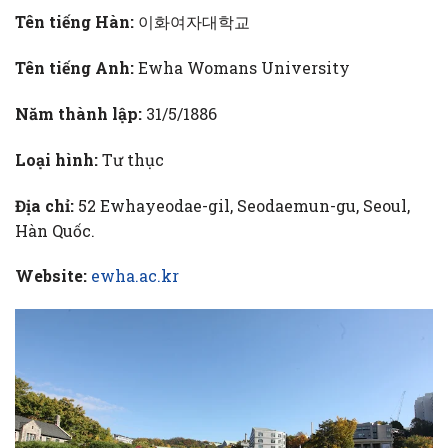
Tên tiếng Hàn:
이화여자대학교
Tên tiếng Anh:
Ewha Womans University
Năm thành lập:
31/5/1886
Loại hình:
Tư thục
Địa chỉ:
52 Ewhayeodae-gil, Seodaemun-gu, Seoul,
Hàn Quốc.
Website:
ewha.ac.kr