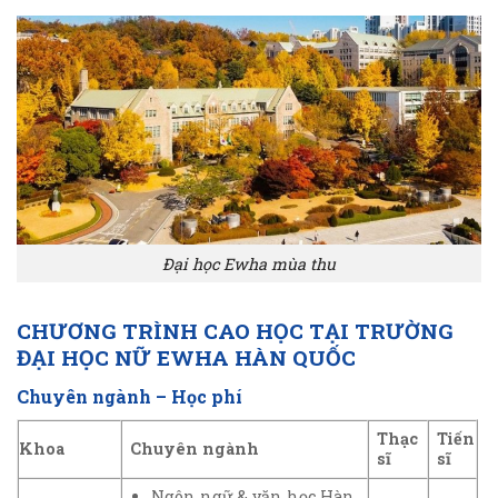
Đại học Ewha mùa thu
CHƯƠNG TRÌNH CAO HỌC TẠI TRƯỜNG
ĐẠI HỌC NỮ EWHA HÀN QUỐC
Chuyên ngành – Học phí
Thạc
Tiến
Khoa
Chuyên ngành
sĩ
sĩ
Ngôn ngữ & văn học Hàn