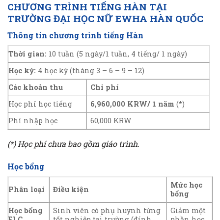
CHƯƠNG TRÌNH TIẾNG HÀN TẠI
TRƯỜNG ĐẠI HỌC NỮ EWHA HÀN QUỐC
Thông tin chương trình tiếng Hàn
Thời gian:
10 tuần (5 ngày/1 tuần, 4 tiếng/ 1 ngày)
Học kỳ:
4 học kỳ (tháng 3 – 6 – 9 – 12)
Các khoản thu
Chi phí
Học phí học tiếng
6,960,000 KRW/ 1 năm
(*)
Phí nhập học
60,000 KRW
(*) Học phí chưa bao gồm giáo trình.
Học bổng
Mức học
Phân loại
Điều kiện
bổng
Học bổng
Sinh viên có phụ huynh từng
Giảm một
ELC
tốt nghiệp tại trường (đính
phần học