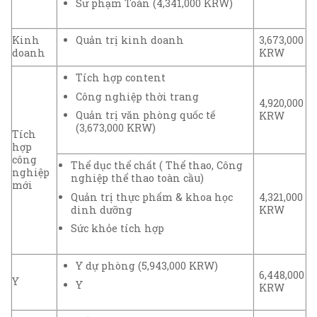
Sư phạm Toán (4,341,000 KRW)
Kinh
Quản trị kinh doanh
3,673,000
doanh
KRW
Tích hợp content
Công nghiệp thời trang
4,920,000
Quản trị văn phòng quốc tế
KRW
(3,673,000 KRW)
Tích
hợp
công
Thể dục thể chất ( Thể thao, Công
nghiệp
nghiệp thể thao toàn cầu)
mới
Quản trị thực phẩm & khoa học
4,321,000
dinh dưỡng
KRW
Sức khỏe tích hợp
Y dự phòng (5,943,000 KRW)
6,448,000
Y
Y
KRW