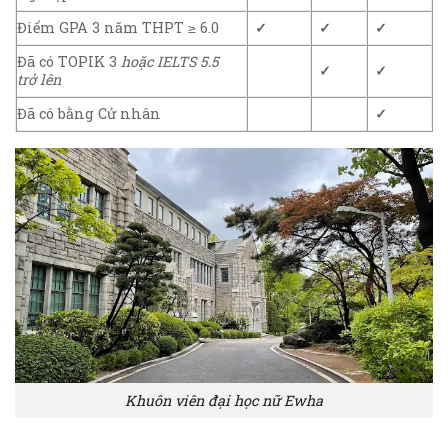
Điểm GPA 3 năm THPT ≥ 6.0
✓
✓
✓
Đã có TOPIK 3
hoặc IELTS 5.5
✓
✓
trở lên
Đã có bằng Cử nhân
✓
Khuôn viên đại học nữ Ewha