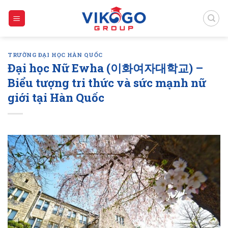
Skip
to
content
TRƯỜNG ĐẠI HỌC HÀN QUỐC
Đại học Nữ Ewha (이화여자대학교) –
Biểu tượng tri thức và sức mạnh nữ
giới tại Hàn Quốc