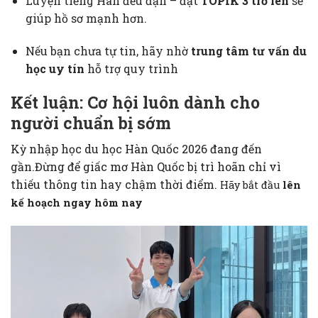
Luyện tiếng Hàn đều đặn – đạt
TOPIK 3 trở lên
sẽ
giúp hồ sơ mạnh hơn.
Nếu bạn chưa tự tin, hãy nhờ
trung tâm tư vấn du
học uy tín
hỗ trợ quy trình
Kết luận: Cơ hội luôn dành cho
người chuẩn bị sớm
Kỳ nhập học du học Hàn Quốc 2026 đang đến
gần.Đừng để giấc mơ Hàn Quốc bị trì hoãn chỉ vì
thiếu thông tin hay chậm thời điểm.
Hãy bắt đầu
lên
kế hoạch ngay hôm nay