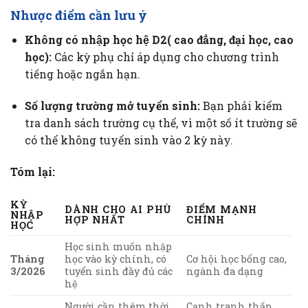
Nhược điểm cần lưu ý
Không có nhập học hệ D2( cao đẳng, đại học, cao
học):
Các kỳ phụ chỉ áp dụng cho chương trình
tiếng hoặc ngắn hạn.
Số lượng trường mở tuyển sinh:
Bạn phải kiểm
tra danh sách trường cụ thể, vì một số ít trường sẽ
có thể không tuyển sinh vào 2 kỳ này.
Tóm lại:
KỲ
DÀNH CHO AI PHÙ
ĐIỂM MẠNH
NHẬP
HỢP NHẤT
CHÍNH
HỌC
Học sinh muốn nhập
Tháng
học vào kỳ chính, có
Cơ hội học bổng cao,
3/2026
tuyển sinh đầy đủ các
ngành đa dạng
hệ
Người cần thêm thời
Cạnh tranh thấp,