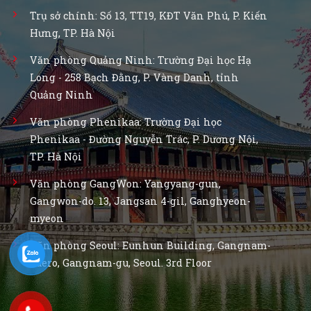
Trụ sở chính: Số 13, TT19, KĐT Văn Phú, P. Kiến
Hưng, TP. Hà Nội
Văn phòng Quảng Ninh: Trường Đại học Hạ
Long - 258 Bạch Đằng, P. Vàng Danh, tỉnh
Quảng Ninh
Văn phòng Phenikaa: Trường Đại học
Phenikaa - Đường Nguyễn Trác, P. Dương Nội,
TP. Hà Nội
Văn phòng GangWon: Yangyang-gun,
Gangwon-do. 13, Jangsan 4-gil, Ganghyeon-
myeon
Văn phòng Seoul: Eunhun Building, Gangnam-
daero, Gangnam-gu, Seoul. 3rd Floor