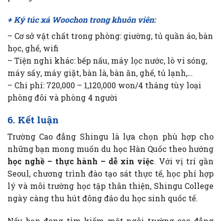
+ Ký túc xá Woochon trong khuôn viên:
– Cơ sở vật chất trong phòng: giường, tủ quần áo, bàn
học, ghế, wifi
– Tiện nghi khác: bếp nấu, máy lọc nước, lò vi sóng,
máy sấy, máy giặt, bàn là, bàn ăn, ghế, tủ lạnh,…
– Chi phí: 720,000 – 1,120,000 won/4 tháng tùy loại
phòng đôi và phòng 4 người
6. Kết luận
Trường Cao đẳng Shingu là lựa chọn phù hợp cho
những bạn mong muốn du học Hàn Quốc theo hướng
học nghề – thực hành – dễ xin việc
. Với vị trí gần
Seoul, chương trình đào tạo sát thực tế, học phí hợp
lý và môi trường học tập thân thiện, Shingu College
ngày càng thu hút đông đảo du học sinh quốc tế.
Nếu bạn đang tìm kiếm một ngôi trường cao đẳng