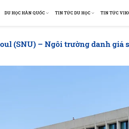
DU HỌC HÀN QUỐC
TIN TỨC DU HỌC
TIN TỨC VI
eoul (SNU) – Ngôi trường danh giá 