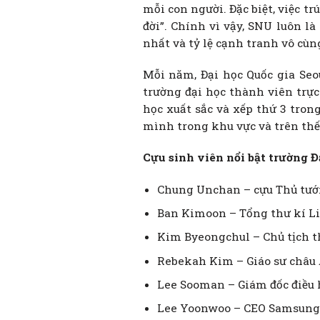
mỗi con người. Đặc biệt, việc t
đời”. Chính vì vậy, SNU luôn l
nhất và tỷ lệ cạnh tranh vô cùng
Mỗi năm, Đại học Quốc gia Seo
trường đại học thành viên trực
học xuất sắc và xếp thứ 3 tro
mình trong khu vực và trên thế 
Cựu sinh viên nổi bật trường Đ
Chung Unchan – cựu Thủ tư
Ban Kimoon – Tổng thư kí L
Kim Byeongchul – Chủ tịch t
Rebekah Kim – Giáo sư châu Á
Lee Sooman – Giám đốc điều
Lee Yoonwoo – CEO Samsun