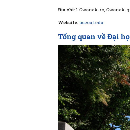
Địa chỉ:
1 Gwanak-ro, Gwanak-gu
Website:
useoul.edu
Tổng quan về Đại h