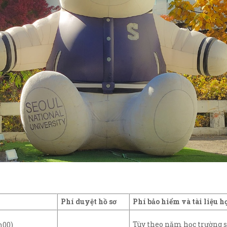
Phí duyệt hồ sơ
Phí bảo hiểm và tài liệu h
Tùy theo năm học trường s
h00)