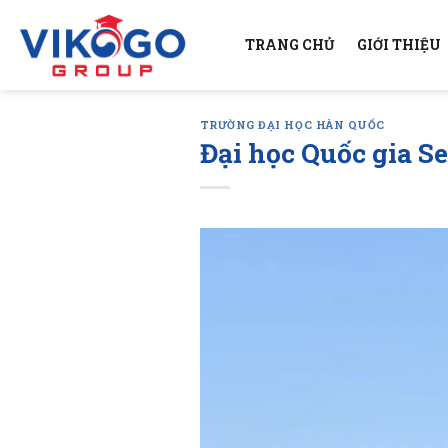
Skip
to
TRANG CHỦ
GIỚI THIỆU
content
TRƯỜNG ĐẠI HỌC HÀN QUỐC
Đại học Quốc gia S